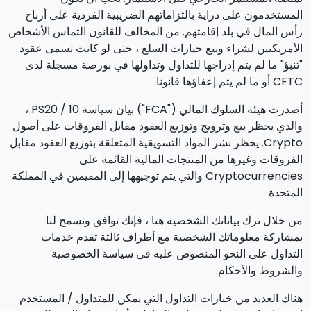
المستخدمون على دراية بالتزاماتهم الضريبية الفردية على أرباح
رأس المال في بلد إقامتهم. من المخالف للقانون التماس الأشخاص
الأمريكيين لشراء وبيع خيارات السلع ، حتى لو كانت تسمى عقود
"تنبؤ" ما لم يتم إدراجها للتداول وتداولها في بورصة مسجلة لدى
CFTC أو ما لم يتم إعفاؤها قانونا.
أصدرت هيئة السلوك المالي ("FCA") بيان سياسة PS20 / 10 ،
والذي يحظر بيع وترويج وتوزيع العقود مقابل الفروقات على أصول
Crypto. يحظر نشر المواد التسويقية المتعلقة بتوزيع العقود مقابل
الفروقات وغيرها من المنتجات المالية القائمة على
Cryptocurrencies والتي يتم توجيهها إلى المقيمين في المملكة
المتحدة
من خلال ترك بياناتك الشخصية هنا ، فإنك توافق وتسمح لنا
بمشاركة معلوماتك الشخصية مع أطراف ثالثة تقدم خدمات
التداول على النحو المنصوص عليه في سياسة الخصوصية
والشروط والأحكام.
هناك العديد من خيارات التداول التي يمكن للمتداول / المستخدم