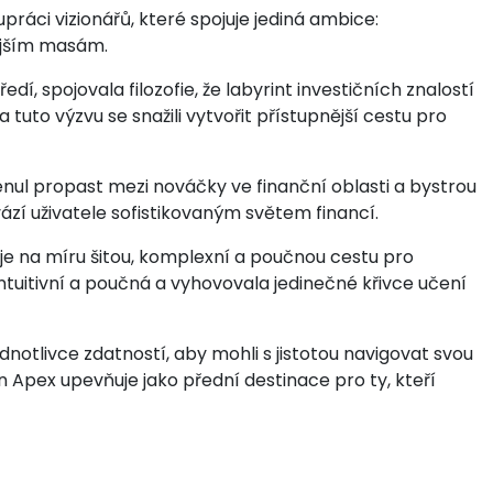
práci vizionářů, které spojuje jediná ambice:
nějším masám.
dí, spojovala filozofie, že labyrint investičních znalostí
a tuto výzvu se snažili vytvořit přístupnější cestu pro
lenul propast mezi nováčky ve finanční oblasti a bystrou
ází uživatele sofistikovaným světem financí.
uje na míru šitou, komplexní a poučnou cestu pro
intuitivní a poučná a vyhovovala jedinečné křivce učení
dnotlivce zdatností, aby mohli s jistotou navigovat svou
in Apex upevňuje jako přední destinace pro ty, kteří