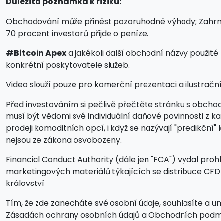
Důležitá poznámka k riziku:
Obchodování může přinést pozoruhodné výhody; Zahrnuje v
70 procent investorů přijde o peníze.
#Bitcoin Apex
a jakékoli další obchodní názvy použité
konkrétní poskytovatele služeb.
Video slouží pouze pro komerční prezentaci a ilustrační ú
Před investováním si pečlivě přečtěte stránku s obcho
musí být vědomi své individuální daňové povinnosti z k
prodeji komoditních opcí, i když se nazývají "predikč
nejsou ze zákona osvobozeny.
Financial Conduct Authority (dále jen "FCA") vydal prohl
marketingových materiálů týkajících se distribuce CF
království
Tím, že zde zanecháte své osobní údaje, souhlasíte a um
Zásadách ochrany osobních údajů a Obchodních podm