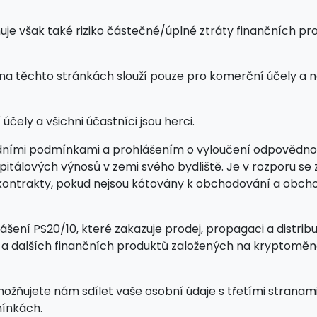
šak také riziko částečné/úplné ztráty finančních prostře
 na těchto stránkách slouží pouze pro komerční účely a 
čely a všichni účastníci jsou herci.
dními podmínkami a prohlášením o vyloučení odpovědnosti 
apitálových výnosů v zemi svého bydliště. Je v rozporu 
ní" kontrakty, pokud nejsou kótovány k obchodování a ob
ášení PS20/10, které zakazuje prodej, propagaci a distrib
D a dalších finančních produktů založených na kryptomě
ožňujete nám sdílet vaše osobní údaje s třetími stranami
ínkách.