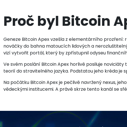
Proč byl Bitcoin 
Geneze Bitcoin Apex vzešla z elementárního prozření: r
nováčky do bahna matoucích lidových a nerozluštitelný
vizí vytvořit portál, který by zpřístupnil odyseu finanční
Ve svém poslání Bitcoin Apex horlivě posiluje noviciáty 
teorií do stravitelného jazyka. Podstatou jeho kréda je
Na počátku Bitcoin Apex je pečlivě navržený nexus, jeh
vědeckými institucemi. A právě skrze tento kanál se sfé