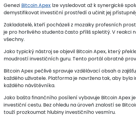
Genezi
Bitcoin Apex
lze vysledovat až k synergické spolu
demystifikovat investiční prostředí a učinit jej přístup
Zakladatelé, kteří pocházeli z mozaiky profesních prostře
je pro horlivého studenta často příliš spletitý. V reakci n
všechny.
Jako typický nástroj se objevil Bitcoin Apex, který přek
moudrostí investičních guru. Tento portál obratně prov
Bitcoin Apex pečlivě spravuje vzdělávací obsah a zajišť
každého uživatele. Platforma je navržena tak, aby byla 
každého návštěvníka.
Jako bašta finančního posílení vybavuje Bitcoin Apex je
investiční cestu. Bez ohledu na úroveň znalostí se Bitco
touží prozkoumat hlubiny investičního vesmíru.