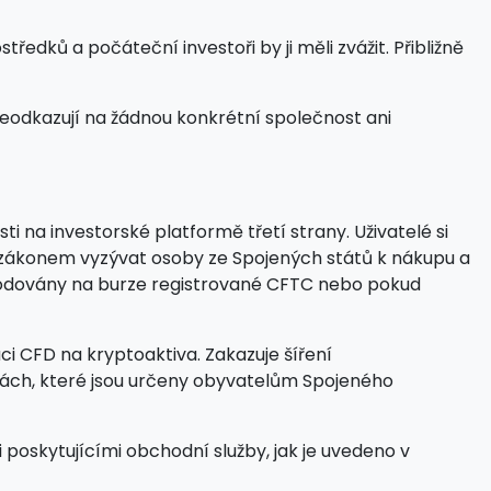
dků a počáteční investoři by ji měli zvážit. Přibližně
neodkazují na žádnou konkrétní společnost ani
na investorské platformě třetí strany. Uživatelé si
se zákonem vyzývat osoby ze Spojených států k nákupu a
chodovány na burze registrované CFTC nebo pokud
uci CFD na kryptoaktiva. Zakazuje šíření
nách, které jsou určeny obyvatelům Spojeného
 poskytujícími obchodní služby, jak je uvedeno v