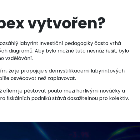
Apex vytvořen?
ozsáhlý labyrint investiční pedagogiky často vrhá
ch diagramů. Aby bylo možné tuto nesnáz řešit, bylo
ho vzdělávání.
tím, že je propojuje s demystifikacemi labyrintových
 spíše osvěcovat než zaplavovat.
ož cílem je pěstovat pouto mezi horlivými nováčky a
ra fiskálních podniků stává dosažitelnou pro kolektiv.